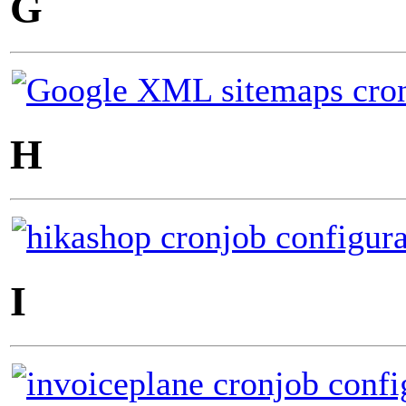
G
H
I