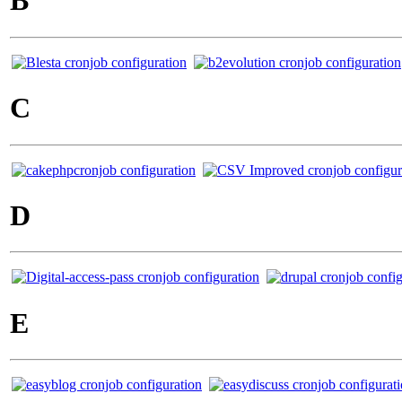
B
C
D
E