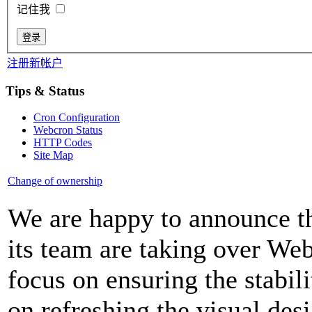
记住我
注册新帐户
Tips & Status
Cron Configuration
Webcron Status
HTTP Codes
Site Map
Change of ownership
We are happy to announce
its team are taking over We
focus on ensuring the stabil
on refreshing the visual des