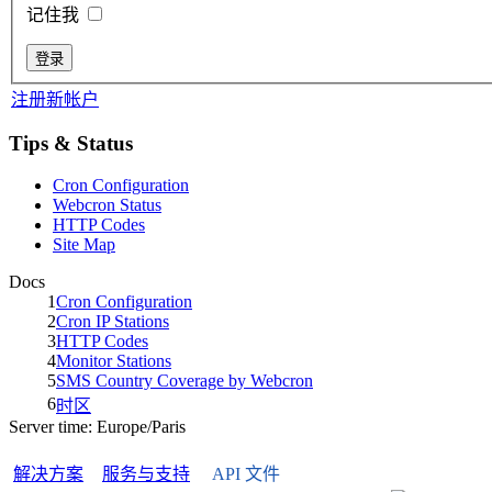
记住我
注册新帐户
Tips & Status
Cron Configuration
Webcron Status
HTTP Codes
Site Map
Docs
1
Cron Configuration
2
Cron IP Stations
3
HTTP Codes
4
Monitor Stations
5
SMS Country Coverage by Webcron
6
时区
Server time:
Europe/Paris
解决方案
服务与支持
API 文件