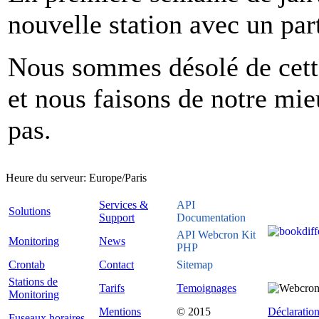
nouvelle station avec un part
Nous sommes désolé de cette
et nous faisons de notre mie
pas.
Heure du serveur:
Europe/Paris
Services &
API
Solutions
Support
Documentation
API Webcron Kit
Monitoring
News
PHP
Crontab
Contact
Sitemap
Stations de
Tarifs
Temoignages
Monitoring
Mentions
© 2015
Déclaration
Fuseaux horaires