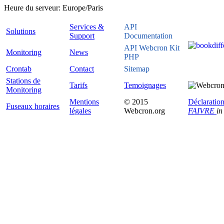
Heure du serveur:
Europe/Paris
Services &
API
Solutions
Support
Documentation
API Webcron Kit
Monitoring
News
PHP
Crontab
Contact
Sitemap
Stations de
Tarifs
Temoignages
Monitoring
Mentions
© 2015
Déclaration
Fuseaux horaires
légales
Webcron.org
FAIVRE
in