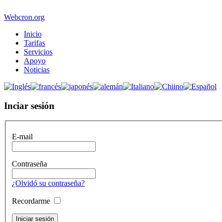
Webcron.org
Inicio
Tarifas
Servicios
Apoyo
Noticias
Inciar sesión
E-mail
Contraseña
¿Olvidó su contraseña?
Recordarme