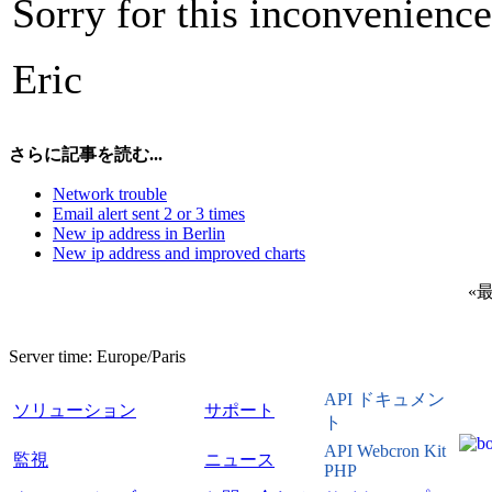
Sorry for this inconvenience
Eric
さらに記事を読む...
Network trouble
Email alert sent 2 or 3 times
New ip address in Berlin
New ip address and improved charts
«
Server time:
Europe/Paris
API ドキュメン
ソリューション
サポート
ト
API Webcron Kit
監視
ニュース
PHP