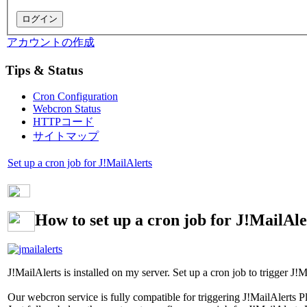
アカウントの作成
Tips & Status
Cron Configuration
Webcron Status
HTTPコード
サイトマップ
Set up a cron job for J!MailAlerts
How to set up a cron job for J!MailAle
J!MailAlerts is installed on my server. Set up a cron job to trigger J!M
Our webcron service is fully compatible for triggering J!MailAlerts Pl