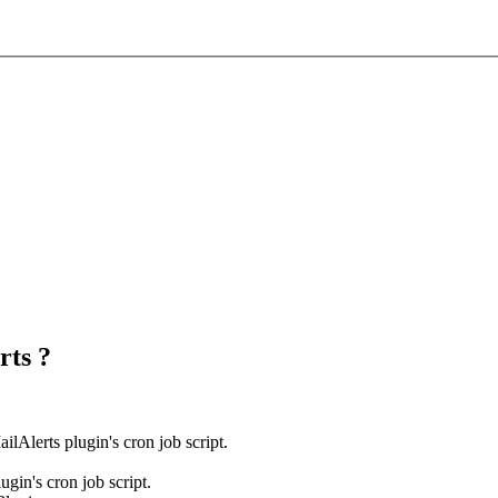
rts ?
ailAlerts plugin's cron job script.
ugin's cron job script.