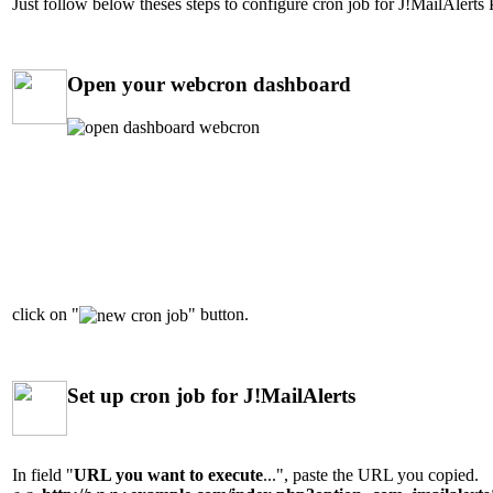
Just follow below theses steps to configure cron job for J!MailAlerts 
Open your webcron dashboard
click on "
" button.
Set up cron job for J!MailAlerts
In field "
URL you want to execute
...", paste the URL you copied.