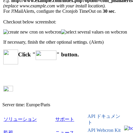
e.g.
http://www.example.com/index.php?option=com_jmailal
(replace www.example.com with your install location).
For J!MailAlerts, configure the Cronjob TimeOut on
30 sec
.
Checkout below screenshot:
If necessary, finish the other optional settings. (Alerts)
Click "
" button.
Server time:
Europe/Paris
API ドキュメン
ソリューション
サポート
ト
API Webcron Kit
監視
ニュース