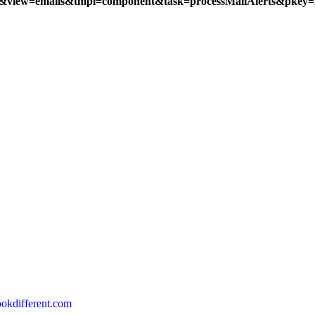
erts&view=emails&tmpl=component&task=processMailAlerts&pk