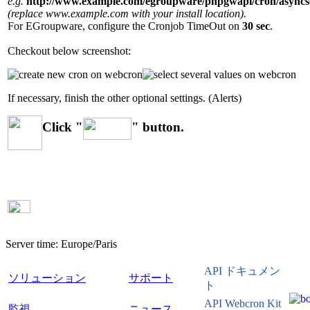
e.g.
http://www.example.com/egroupware/phpgwapi/cron/asyncs
(replace www.example.com with your install location).
For EGroupware, configure the Cronjob TimeOut on
30 sec
.
Checkout below screenshot:
If necessary, finish the other optional settings. (Alerts)
Click "
" button.
Server time:
Europe/Paris
API ドキュメン
ソリューション
サポート
ト
API Webcron Kit
監視
ニュース