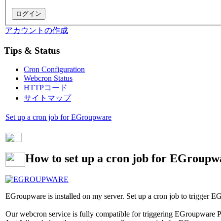
アカウントの作成
Tips & Status
Cron Configuration
Webcron Status
HTTPコード
サイトマップ
Set up a cron job for EGroupware
How to set up a cron job for EGroupw
EGroupware is installed on my server. Set up a cron job to trigger EG
Our webcron service is fully compatible for triggering EGroupware Pl