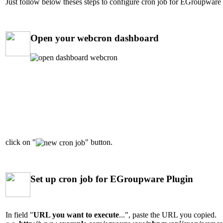
Just follow below theses steps to configure cron job for EGroupware 
Open your webcron dashboard
click on "
" button.
Set up cron job for EGroupware Plugin
In field "
URL you want to execute
...", paste the URL you copied.