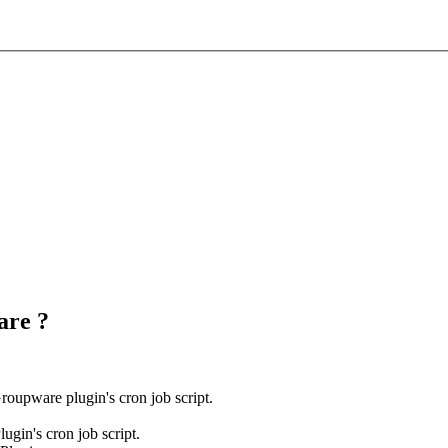
are ?
roupware plugin's cron job script.
ugin's cron job script.