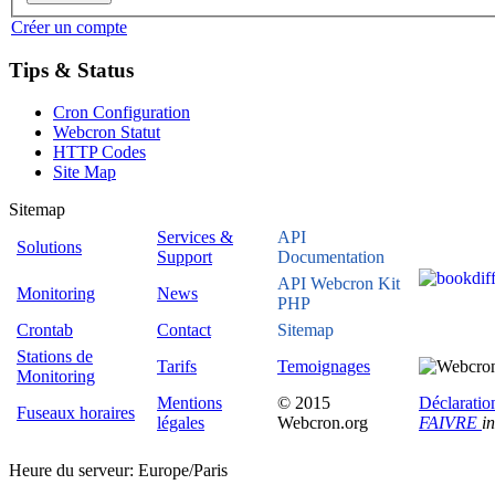
Créer un compte
Tips & Status
Cron Configuration
Webcron Statut
HTTP Codes
Site Map
Sitemap
Services &
API
Solutions
Support
Documentation
API Webcron Kit
Monitoring
News
PHP
Crontab
Contact
Sitemap
Stations de
Tarifs
Temoignages
Monitoring
Mentions
© 2015
Déclaratio
Fuseaux horaires
légales
Webcron.org
FAIVRE
i
Heure du serveur:
Europe/Paris