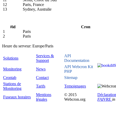
12
Paris, France
13
Sydney, Australie
#id
Cron
1
Paris
2
Paris
Heure du serveur:
Europe/Paris
Services &
API
Solutions
Support
Documentation
API Webcron Kit
Monitoring
News
PHP
Crontab
Contact
Sitemap
Stations de
Tarifs
Temoignages
Monitoring
Mentions
© 2015
Déclaration
Fuseaux horaires
légales
Webcron.org
FAIVRE
in