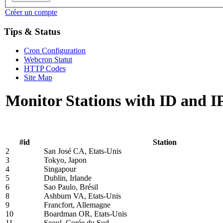
Créer un compte
Tips & Status
Cron Configuration
Webcron Statut
HTTP Codes
Site Map
Monitor Stations with ID and I
#id
Station
2
San José CA, Etats-Unis
3
Tokyo, Japon
4
Singapour
5
Dublin, Irlande
6
Sao Paulo, Brésil
8
Ashburn VA, Etats-Unis
9
Francfort, Allemagne
10
Boardman OR, Etats-Unis
11
Seoul, Corée du Sud