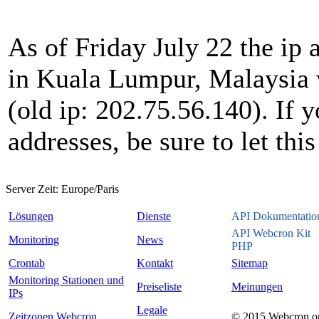
As of Friday July 22 the ip 
in Kuala Lumpur, Malaysia 
(old ip: 202.75.56.140). If 
addresses, be sure to let thi
Server Zeit:
Europe/Paris
Lösungen
Dienste
API Dokumentatio
API Webcron Kit
Monitoring
News
PHP
Crontab
Kontakt
Sitemap
Monitoring Stationen und
Preiseliste
Meinungen
IPs
Legale
Zeitzonen Webcron
© 2015 Webcron.o