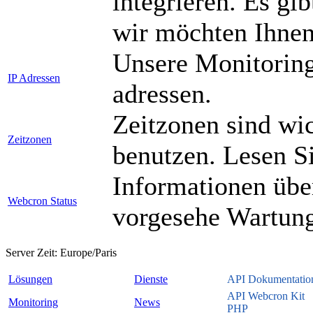
integrieren. Es gi
wir möchten Ihnen
Unsere Monitoring
IP Adressen
adressen.
Zeitzonen sind wi
Zeitzonen
benutzen. Lesen S
Informationen über
Webcron Status
vorgesehe Wartun
Server Zeit:
Europe/Paris
Lösungen
Dienste
API Dokumentatio
API Webcron Kit
Monitoring
News
PHP