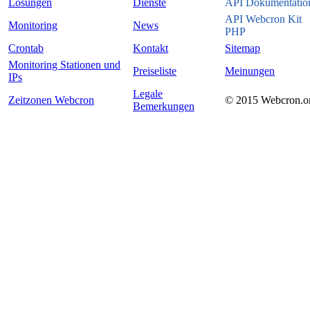
Lösungen
Dienste
API Dokumentatio
API Webcron Kit
Monitoring
News
PHP
Crontab
Kontakt
Sitemap
Monitoring Stationen und
Preiseliste
Meinungen
IPs
Legale
Zeitzonen Webcron
© 2015 Webcron.o
Bemerkungen